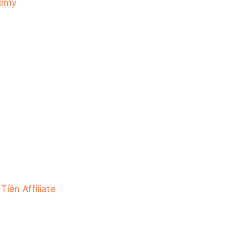
emy
Tiền Affiliate