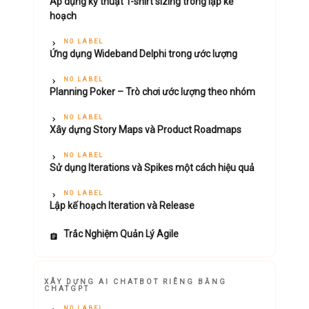
Áp dụng kỹ thuật T-shirt sizing trong lập kế
hoạch
NO LABEL
Ứng dụng Wideband Delphi trong ước lượng
NO LABEL
Planning Poker – Trò chơi ước lượng theo nhóm
NO LABEL
Xây dựng Story Maps và Product Roadmaps
NO LABEL
Sử dụng Iterations và Spikes một cách hiệu quả
NO LABEL
Lập kế hoạch Iteration và Release
Trắc Nghiệm Quản Lý Agile
XÂY DỰNG AI CHATBOT RIÊNG BẰNG
CHATGPT
NO LABEL