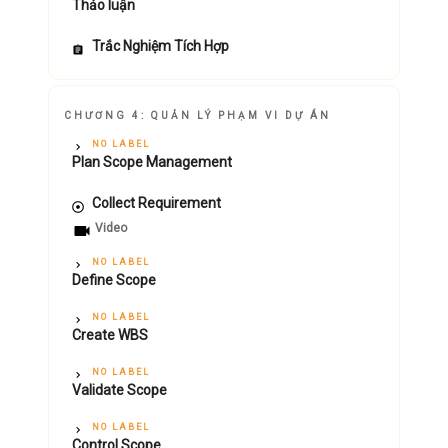
Thảo luận
Trắc Nghiệm Tích Hợp
CHƯƠNG 4: QUẢN LÝ PHẠM VI DỰ ÁN
NO LABEL
Plan Scope Management
Collect Requirement
Video
NO LABEL
Define Scope
NO LABEL
Create WBS
NO LABEL
Validate Scope
NO LABEL
Control Scope