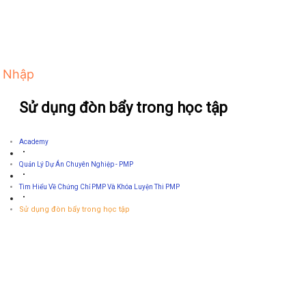
 Nhập
Sử dụng đòn bẩy trong học tập
Academy
Quản Lý Dự Án Chuyên Nghiệp - PMP
Tìm Hiểu Về Chứng Chỉ PMP Và Khóa Luyện Thi PMP
Sử dụng đòn bẩy trong học tập