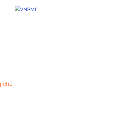
g chủ