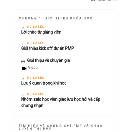
CHƯƠNG 1: GIỚI THIỆU KHÓA HỌC
NO LABEL
Lời chào từ giảng viên
NO LABEL
Giới thiệu kick off dự án PMP
Giới thiệu về chuyên gia
Video
NO LABEL
Lưu ý quan trọng khi học
NO LABEL
Nhóm zalo học viên giao lưu học hỏi và cấp
chứng nhận
TÌM HIỂU VỀ CHỨNG CHỈ PMP VÀ KHÓA
LUYỆN THI PMP