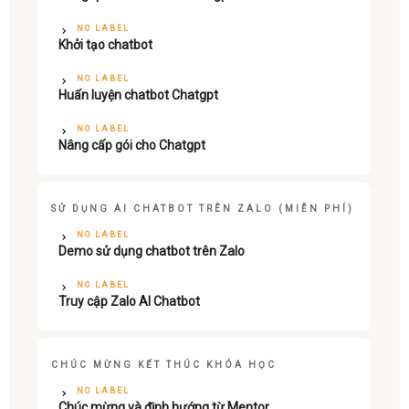
NO LABEL
Khởi tạo chatbot
NO LABEL
Huấn luyện chatbot Chatgpt
NO LABEL
Nâng cấp gói cho Chatgpt
SỬ DỤNG AI CHATBOT TRÊN ZALO (MIỄN PHÍ)
NO LABEL
Demo sử dụng chatbot trên Zalo
NO LABEL
Truy cập Zalo AI Chatbot
CHÚC MỪNG KẾT THÚC KHÓA HỌC
NO LABEL
Chúc mừng và định hướng từ Mentor