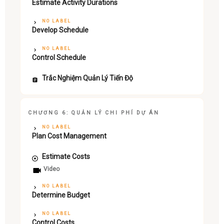
Estimate Activity Durations
NO LABEL
Develop Schedule
NO LABEL
Control Schedule
Trắc Nghiệm Quản Lý Tiến Độ
CHƯƠNG 6: QUẢN LÝ CHI PHÍ DỰ ÁN
NO LABEL
Plan Cost Management
Estimate Costs
Video
NO LABEL
Determine Budget
NO LABEL
Control Costs