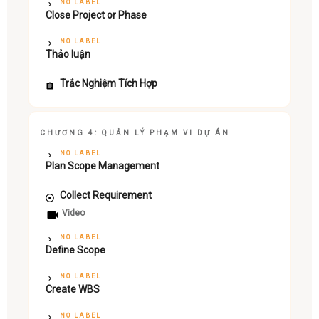
NO LABEL
Close Project or Phase
NO LABEL
Thảo luận
Trắc Nghiệm Tích Hợp
CHƯƠNG 4: QUẢN LÝ PHẠM VI DỰ ÁN
NO LABEL
Plan Scope Management
Collect Requirement
Video
NO LABEL
Define Scope
NO LABEL
Create WBS
NO LABEL