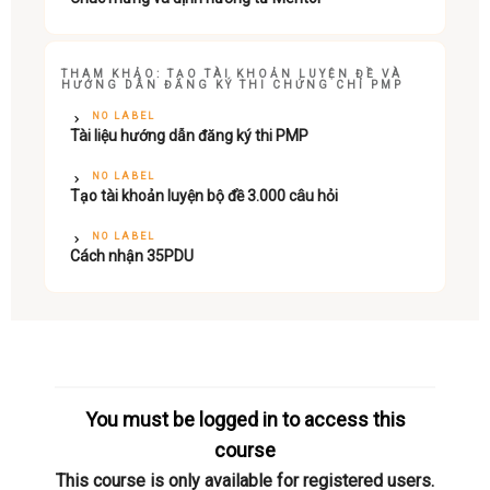
THAM KHẢO: TẠO TÀI KHOẢN LUYỆN ĐỀ VÀ
HƯỚNG DẪN ĐĂNG KÝ THI CHỨNG CHỈ PMP
NO LABEL
Tài liệu hướng dẫn đăng ký thi PMP
NO LABEL
Tạo tài khoản luyện bộ đề 3.000 câu hỏi
NO LABEL
Cách nhận 35PDU
You must be logged in to access this
course
This course is only available for registered users.