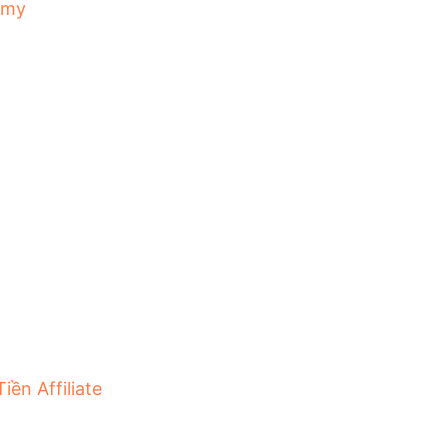
emy
iền Affiliate