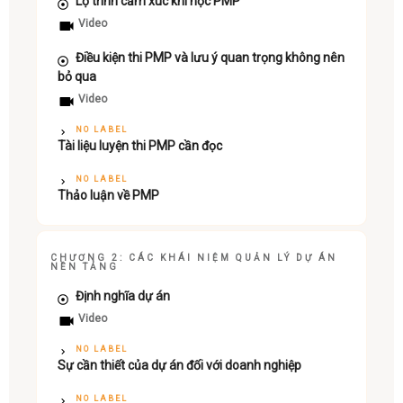
Lộ trình cảm xúc khi học PMP
Video
Điều kiện thi PMP và lưu ý quan trọng không nên
bỏ qua
Video
NO LABEL
Tài liệu luyện thi PMP cần đọc
NO LABEL
Thảo luận về PMP
CHƯƠNG 2: CÁC KHÁI NIỆM QUẢN LÝ DỰ ÁN
NỀN TẢNG
Định nghĩa dự án
Video
NO LABEL
Sự cần thiết của dự án đối với doanh nghiệp
NO LABEL