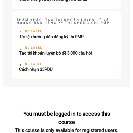
THAM KHẢO: TẠO TÀI KHOẢN LUYỆN ĐỀ VÀ
HƯỚNG DẪN ĐĂNG KÝ THI CHỨNG CHỈ PMP
NO LABEL
Tài liệu hướng dẫn đăng ký thi PMP
NO LABEL
Tạo tài khoản luyện bộ đề 3.000 câu hỏi
NO LABEL
Cách nhận 35PDU
You must be logged in to access this
course
This course is only available for registered users.