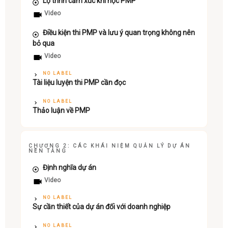
Lộ trình cảm xúc khi học PMP
Video
Điều kiện thi PMP và lưu ý quan trọng không nên
bỏ qua
Video
NO LABEL
Tài liệu luyện thi PMP cần đọc
NO LABEL
Thảo luận về PMP
CHƯƠNG 2: CÁC KHÁI NIỆM QUẢN LÝ DỰ ÁN
NỀN TẢNG
Định nghĩa dự án
Video
NO LABEL
Sự cần thiết của dự án đối với doanh nghiệp
NO LABEL