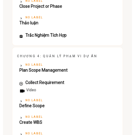
NO LABEL
Close Project or Phase
NO LABEL
Thảo luận
Trắc Nghiệm Tích Hợp
CHƯƠNG 4: QUẢN LÝ PHẠM VI DỰ ÁN
NO LABEL
Plan Scope Management
Collect Requirement
Video
NO LABEL
Define Scope
NO LABEL
Create WBS
NO LABEL