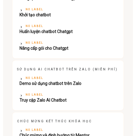
NO LABEL
Khởi tạo chatbot
NO LABEL
Huấn luyện chatbot Chatgpt
NO LABEL
Nâng cấp gói cho Chatgpt
SỬ DỤNG AI CHATBOT TRÊN ZALO (MIỄN PHÍ)
NO LABEL
Demo sử dụng chatbot trên Zalo
NO LABEL
Truy cập Zalo AI Chatbot
CHÚC MỪNG KẾT THÚC KHÓA HỌC
NO LABEL
Chúc mừng và định hướng từ Mentor