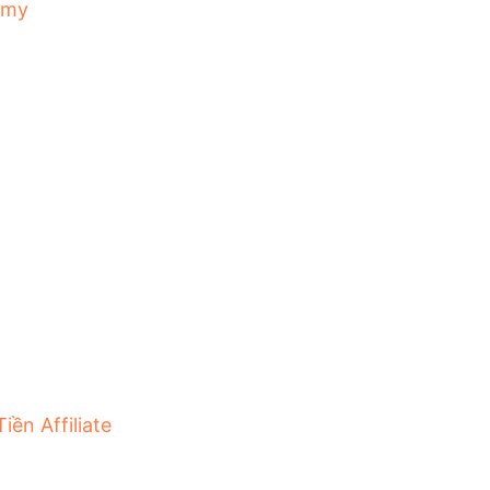
emy
iền Affiliate