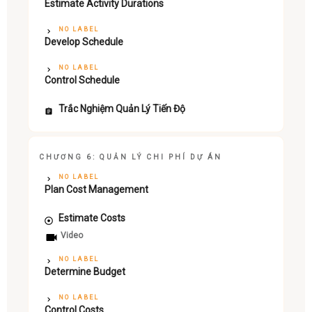
Estimate Activity Durations
NO LABEL
Develop Schedule
NO LABEL
Control Schedule
Trắc Nghiệm Quản Lý Tiến Độ
CHƯƠNG 6: QUẢN LÝ CHI PHÍ DỰ ÁN
NO LABEL
Plan Cost Management
Estimate Costs
Video
NO LABEL
Determine Budget
NO LABEL
Control Costs