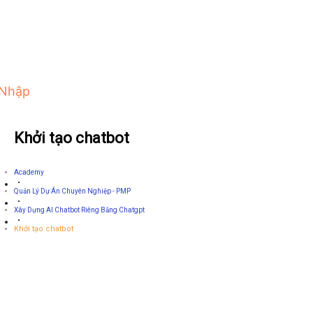
 Nhập
Khởi tạo chatbot
Academy
Quản Lý Dự Án Chuyên Nghiệp - PMP
Xây Dựng AI Chatbot Riêng Bằng Chatgpt
Khởi tạo chatbot