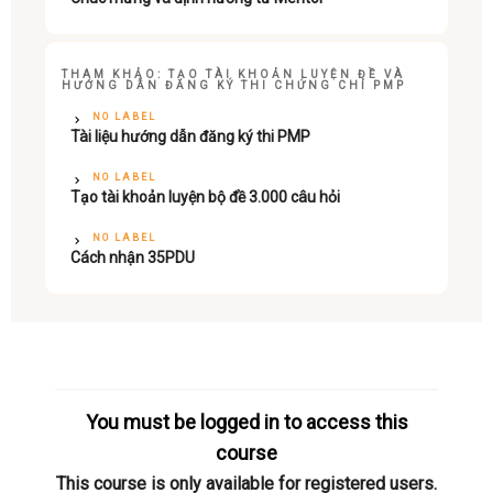
THAM KHẢO: TẠO TÀI KHOẢN LUYỆN ĐỀ VÀ
HƯỚNG DẪN ĐĂNG KÝ THI CHỨNG CHỈ PMP
NO LABEL
Tài liệu hướng dẫn đăng ký thi PMP
NO LABEL
Tạo tài khoản luyện bộ đề 3.000 câu hỏi
NO LABEL
Cách nhận 35PDU
You must be logged in to access this
course
This course is only available for registered users.