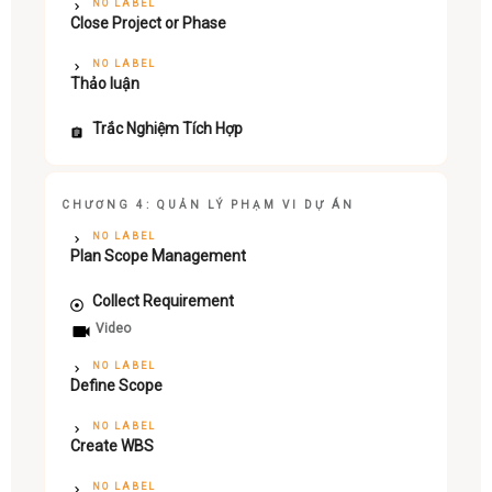
NO LABEL
Close Project or Phase
NO LABEL
Thảo luận
Trắc Nghiệm Tích Hợp
CHƯƠNG 4: QUẢN LÝ PHẠM VI DỰ ÁN
NO LABEL
Plan Scope Management
Collect Requirement
Video
NO LABEL
Define Scope
NO LABEL
Create WBS
NO LABEL