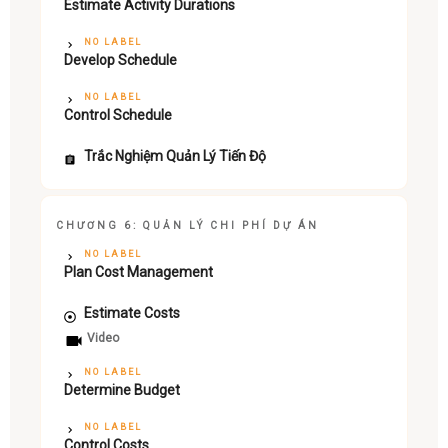
Estimate Activity Durations
NO LABEL
Develop Schedule
NO LABEL
Control Schedule
Trắc Nghiệm Quản Lý Tiến Độ
CHƯƠNG 6: QUẢN LÝ CHI PHÍ DỰ ÁN
NO LABEL
Plan Cost Management
Estimate Costs
Video
NO LABEL
Determine Budget
NO LABEL
Control Costs