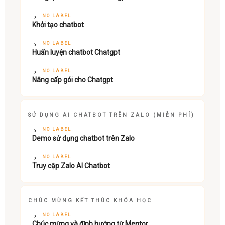
NO LABEL
Khởi tạo chatbot
NO LABEL
Huấn luyện chatbot Chatgpt
NO LABEL
Nâng cấp gói cho Chatgpt
SỬ DỤNG AI CHATBOT TRÊN ZALO (MIỄN PHÍ)
NO LABEL
Demo sử dụng chatbot trên Zalo
NO LABEL
Truy cập Zalo AI Chatbot
CHÚC MỪNG KẾT THÚC KHÓA HỌC
NO LABEL
Chúc mừng và định hướng từ Mentor