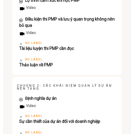
Lộ trình cảm xúc khi học PMP
Video
Điều kiện thi PMP và lưu ý quan trọng không nên
bỏ qua
Video
NO LABEL
Tài liệu luyện thi PMP cần đọc
NO LABEL
Thảo luận về PMP
CHƯƠNG 2: CÁC KHÁI NIỆM QUẢN LÝ DỰ ÁN
NỀN TẢNG
Định nghĩa dự án
Video
NO LABEL
Sự cần thiết của dự án đối với doanh nghiệp
NO LABEL