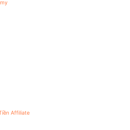
emy
iền Affiliate