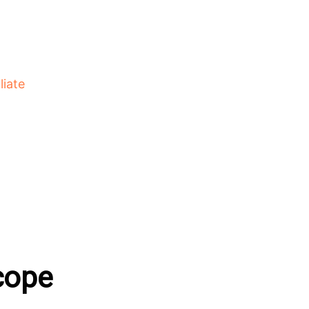
liate
cope