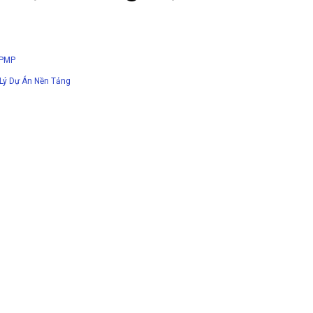
 PMP
Lý Dự Án Nền Tảng