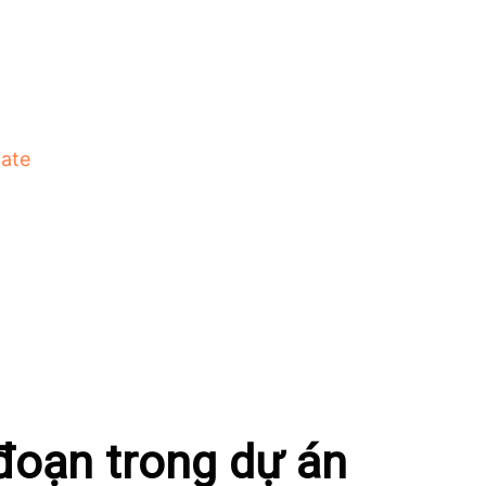
iate
 đoạn trong dự án