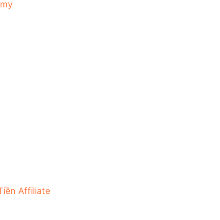
emy
iền Affiliate