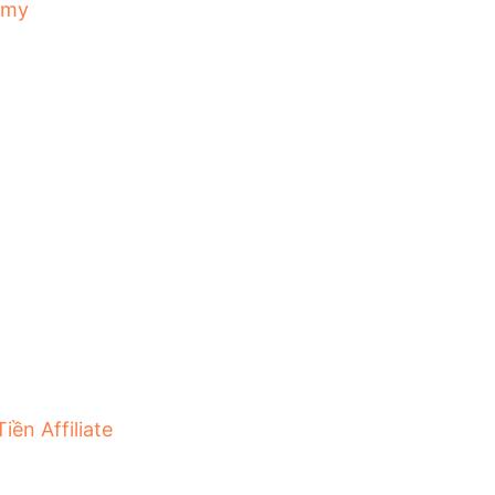
emy
iền Affiliate