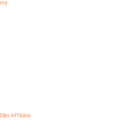
emy
iền Affiliate