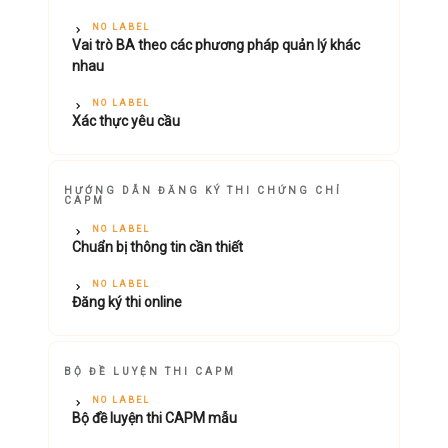
NO LABEL
Vai trò BA theo các phương pháp quản lý khác
nhau
NO LABEL
Xác thực yêu cầu
HƯỚNG DẪN ĐĂNG KÝ THI CHỨNG CHỈ
CAPM
NO LABEL
Chuẩn bị thông tin cần thiết
NO LABEL
Đăng ký thi online
BỘ ĐỀ LUYỆN THI CAPM
NO LABEL
Bộ đề luyện thi CAPM mẫu