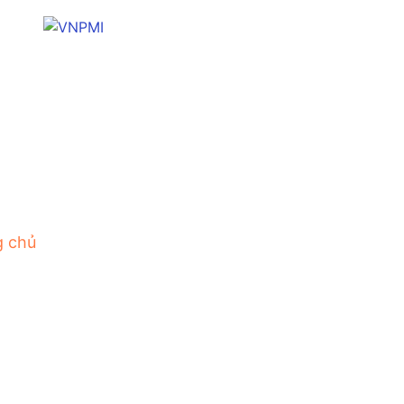
g chủ