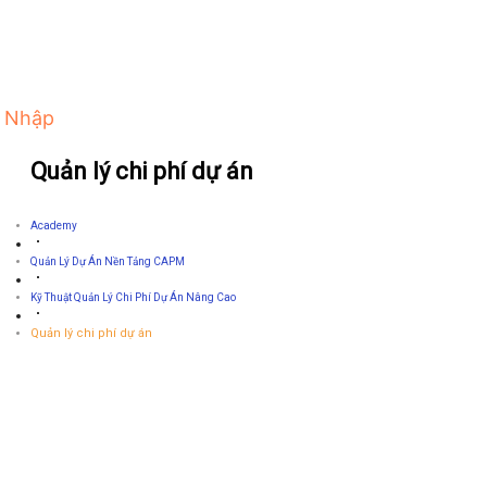
 Nhập
Quản lý chi phí dự án
Academy
Quản Lý Dự Án Nền Tảng CAPM
Kỹ Thuật Quản Lý Chi Phí Dự Án Nâng Cao
Quản lý chi phí dự án