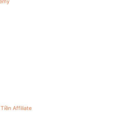
emy
Tiền Affiliate