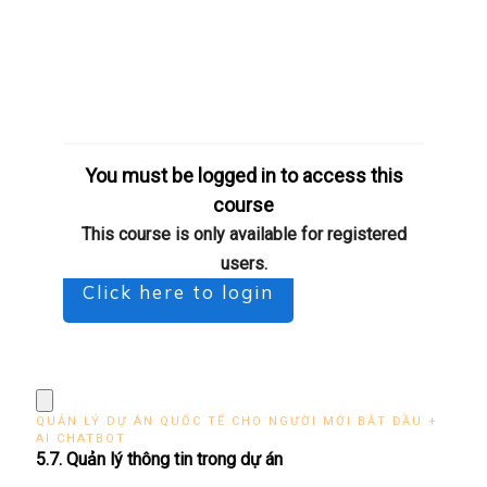
You must be logged in to access this
course
This course is only available for registered
users.
Click here to login
QUẢN LÝ DỰ ÁN QUỐC TẾ CHO NGƯỜI MỚI BẮT ĐẦU +
AI CHATBOT
5.7. Quản lý thông tin trong dự án