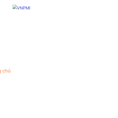
g chủ