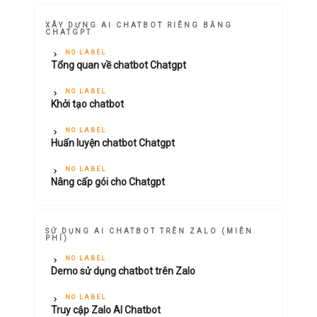
XÂY DỰNG AI CHATBOT RIÊNG BẰNG
CHATGPT
NO LABEL
Tổng quan về chatbot Chatgpt
NO LABEL
Khởi tạo chatbot
NO LABEL
Huấn luyện chatbot Chatgpt
NO LABEL
Nâng cấp gói cho Chatgpt
SỬ DỤNG AI CHATBOT TRÊN ZALO (MIỄN
PHÍ)
NO LABEL
Demo sử dụng chatbot trên Zalo
NO LABEL
Truy cập Zalo AI Chatbot