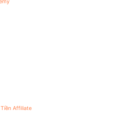
emy
Tiền Affiliate