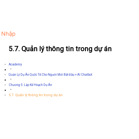
 Nhập
5.7. Quản lý thông tin trong dự án
Academy
Quản Lý Dự Án Quốc Tế Cho Người Mới Bắt Đầu + AI Chatbot
Chương 5: Lập Kế Hoạch Dự Án
5.7. Quản lý thông tin trong dự án