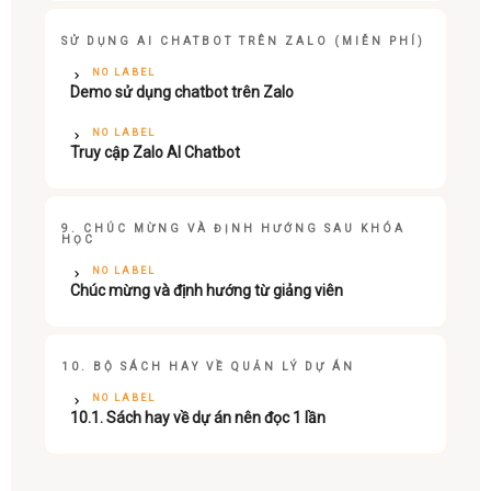
SỬ DỤNG AI CHATBOT TRÊN ZALO (MIỄN PHÍ)
NO LABEL
Demo sử dụng chatbot trên Zalo
NO LABEL
Truy cập Zalo AI Chatbot
9. CHÚC MỪNG VÀ ĐỊNH HƯỚNG SAU KHÓA
HỌC
NO LABEL
Chúc mừng và định hướng từ giảng viên
10. BỘ SÁCH HAY VỀ QUẢN LÝ DỰ ÁN
NO LABEL
10.1. Sách hay về dự án nên đọc 1 lần