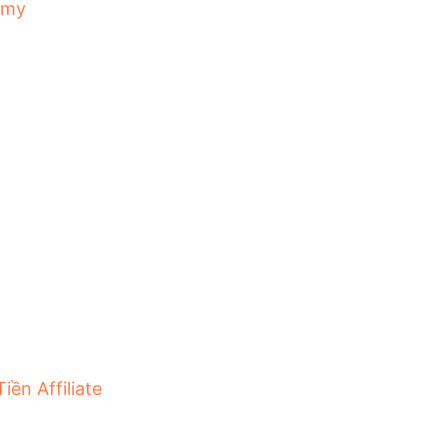
emy
iền Affiliate