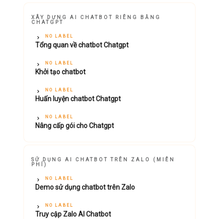
XÂY DỰNG AI CHATBOT RIÊNG BẰNG
CHATGPT
NO LABEL
Tổng quan về chatbot Chatgpt
NO LABEL
Khởi tạo chatbot
NO LABEL
Huấn luyện chatbot Chatgpt
NO LABEL
Nâng cấp gói cho Chatgpt
SỬ DỤNG AI CHATBOT TRÊN ZALO (MIỄN
PHÍ)
NO LABEL
Demo sử dụng chatbot trên Zalo
NO LABEL
Truy cập Zalo AI Chatbot