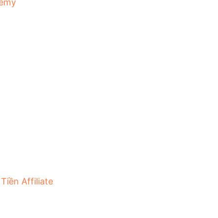
emy
Tiền Affiliate