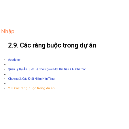
 Nhập
2.9. Các ràng buộc trong dự án
Academy
Quản Lý Dự Án Quốc Tế Cho Người Mới Bắt Đầu + AI Chatbot
Chương 2: Các Khái Niệm Nền Tảng
2.9. Các ràng buộc trong dự án