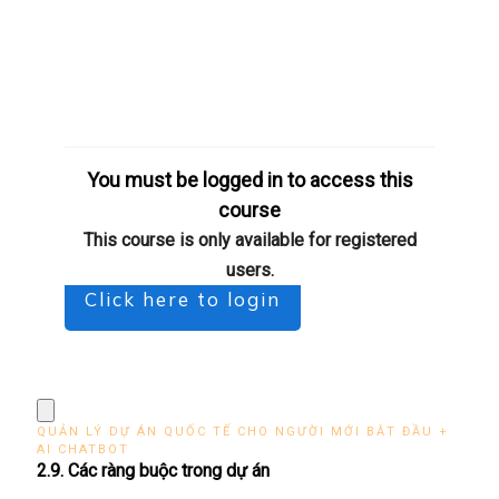
You must be logged in to access this
course
This course is only available for registered
users.
Click here to login
QUẢN LÝ DỰ ÁN QUỐC TẾ CHO NGƯỜI MỚI BẮT ĐẦU +
AI CHATBOT
2.9. Các ràng buộc trong dự án