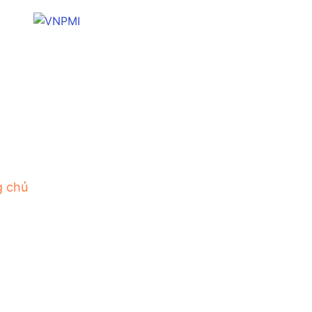
g chủ