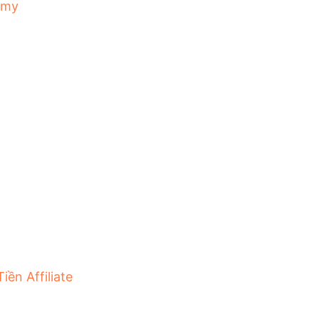
emy
iền Affiliate