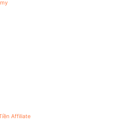
emy
iền Affiliate