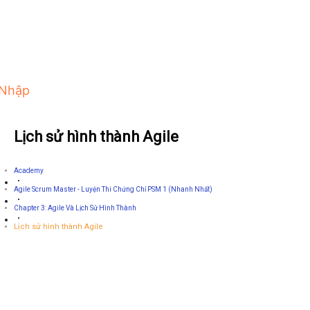
 Nhập
Lịch sử hình thành Agile
Academy
Agile Scrum Master - Luyện Thi Chứng Chỉ PSM 1 (Nhanh Nhất)
Chapter 3: Agile Và Lịch Sử Hình Thành
Lịch sử hình thành Agile