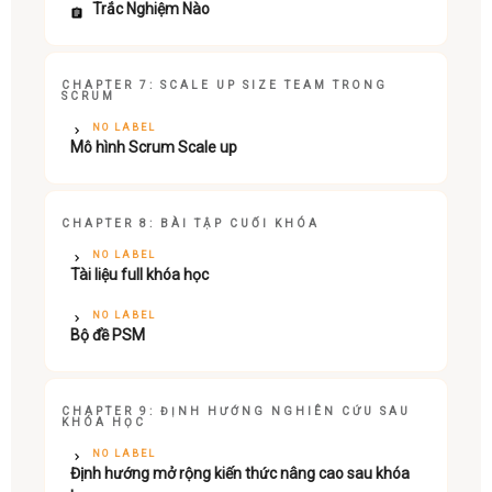
Trắc Nghiệm Nào
CHAPTER 7: SCALE UP SIZE TEAM TRONG
SCRUM
NO LABEL
Mô hình Scrum Scale up
CHAPTER 8: BÀI TẬP CUỐI KHÓA
NO LABEL
Tài liệu full khóa học
NO LABEL
Bộ đề PSM
CHAPTER 9: ĐỊNH HƯỚNG NGHIÊN CỨU SAU
KHÓA HỌC
NO LABEL
Định hướng mở rộng kiến thức nâng cao sau khóa