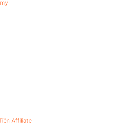
emy
iền Affiliate