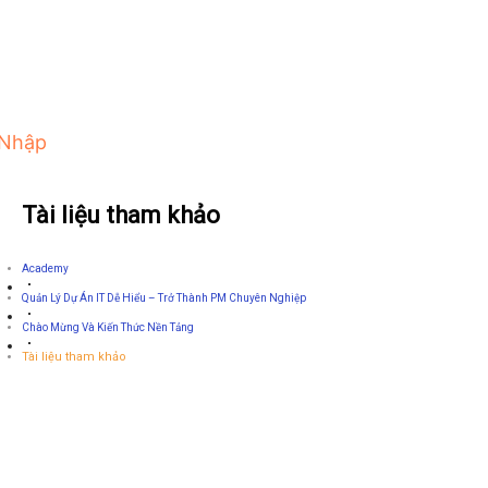
 Nhập
Tài liệu tham khảo
Academy
Quản Lý Dự Án IT Dễ Hiểu – Trở Thành PM Chuyên Nghiệp
Chào Mừng Và Kiến Thức Nền Tảng
Tài liệu tham khảo