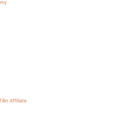
emy
iền Affiliate