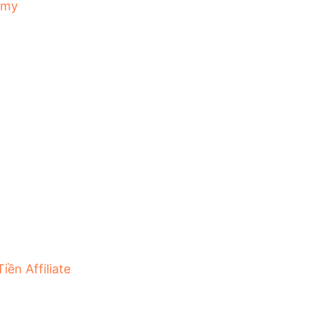
emy
iền Affiliate