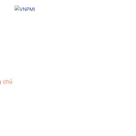
g chủ