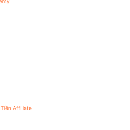
emy
Tiền Affiliate