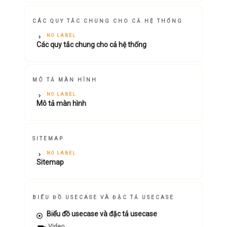
CÁC QUY TẮC CHUNG CHO CẢ HỆ THỐNG
NO LABEL
Các quy tắc chung cho cả hệ thống
MÔ TẢ MÀN HÌNH
NO LABEL
Mô tả màn hình
SITEMAP
NO LABEL
Sitemap
BIỂU ĐỒ USECASE VÀ ĐẶC TẢ USECASE
Biểu đồ usecase và đặc tả usecase
Video