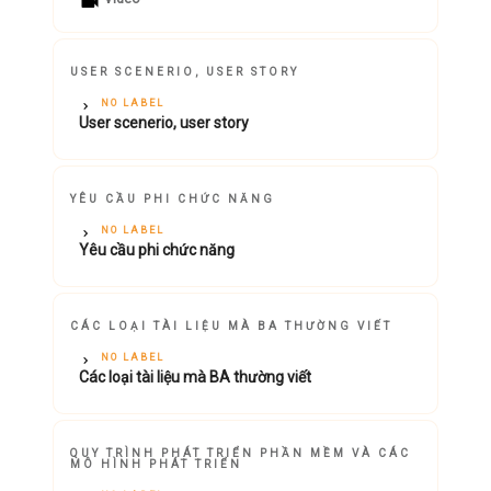
USER SCENERIO, USER STORY
NO LABEL
User scenerio, user story
YÊU CẦU PHI CHỨC NĂNG
NO LABEL
Yêu cầu phi chức năng
CÁC LOẠI TÀI LIỆU MÀ BA THƯỜNG VIẾT
NO LABEL
Các loại tài liệu mà BA thường viết
QUY TRÌNH PHÁT TRIỂN PHẦN MỀM VÀ CÁC
MÔ HÌNH PHÁT TRIỂN