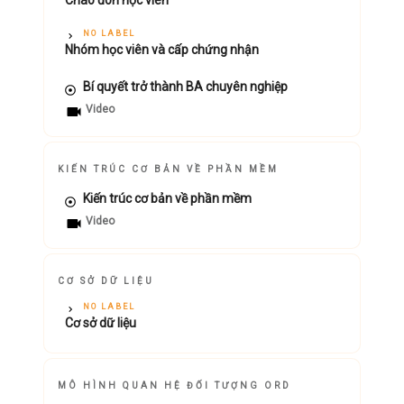
Chào đón học viên
NO LABEL
Nhóm học viên và cấp chứng nhận
Bí quyết trở thành BA chuyên nghiệp
Video
KIẾN TRÚC CƠ BẢN VỀ PHẦN MỀM
Kiến trúc cơ bản về phần mềm
Video
CƠ SỞ DỮ LIỆU
NO LABEL
Cơ sở dữ liệu
MÔ HÌNH QUAN HỆ ĐỐI TƯỢNG ORD