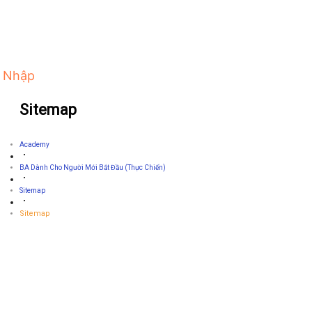
 Nhập
Sitemap
Academy
BA Dành Cho Người Mới Bắt Đầu (thực Chiến)
Sitemap
Sitemap