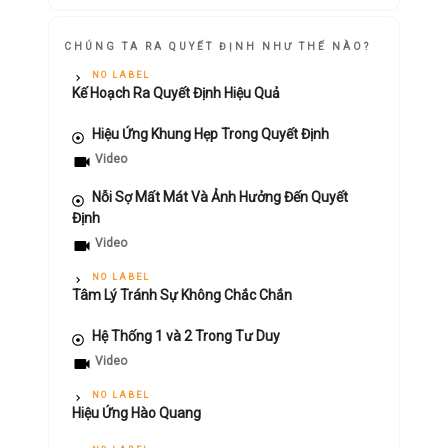
CHÚNG TA RA QUYẾT ĐỊNH NHƯ THẾ NÀO?
NO LABEL
Kế Hoạch Ra Quyết Định Hiệu Quả
Hiệu Ứng Khung Hẹp Trong Quyết Định
Video
Nỗi Sợ Mất Mát Và Ảnh Hưởng Đến Quyết
Định
Video
NO LABEL
Tâm Lý Tránh Sự Không Chắc Chắn
Hệ Thống 1 và 2 Trong Tư Duy
Video
NO LABEL
Hiệu Ứng Hào Quang