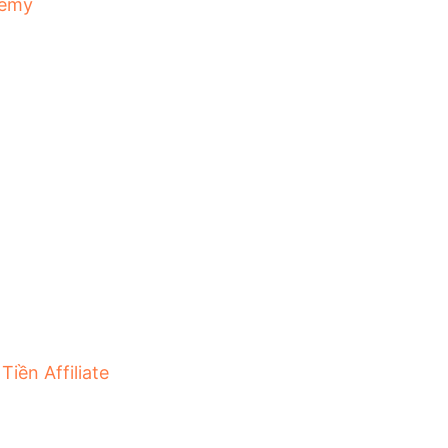
emy
Tiền Affiliate