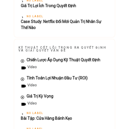
NO LABEL
Giá Trị Lợi Ích Trong Quyết Định
NO LABEL
Case Study: Netflix Đổi Mới Quản Trị Nhân Sự
Thế Nào
KỸ THUẬT CỐT LÕI TRONG RA QUYẾT ĐỊNH
VÀ GIẢI QUYẾT VẤN ĐỀ
Chiến Lược Áp Dụng Kỹ Thuật Quyết Định
Video
Tính Toán Lợi Nhuận Đầu Tư (ROI)
Video
Giá Trị Kỳ Vọng
Video
NO LABEL
Bài Tập: Cửa Hàng Bánh Kẹo