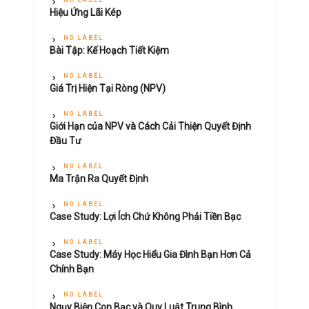
NO LABEL
Hiệu Ứng Lãi Kép
NO LABEL
Bài Tập: Kế Hoạch Tiết Kiệm
NO LABEL
Giá Trị Hiện Tại Ròng (NPV)
NO LABEL
Giới Hạn của NPV và Cách Cải Thiện Quyết Định
Đầu Tư
NO LABEL
Ma Trận Ra Quyết Định
NO LABEL
Case Study: Lợi Ích Chứ Không Phải Tiền Bạc
NO LABEL
Case Study: Máy Học Hiểu Gia Đình Bạn Hơn Cả
Chính Bạn
NO LABEL
Ngụy Biện Con Bạc và Quy Luật Trung Bình