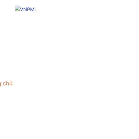
g chủ