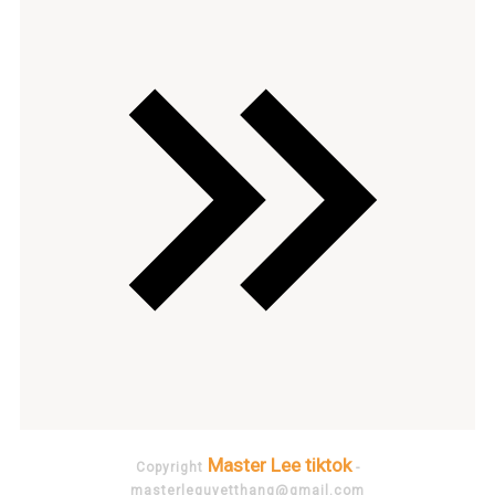
Master Lee tiktok
Copyright
-
masterlequyetthang@gmail.com