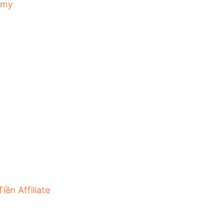
emy
iền Affiliate