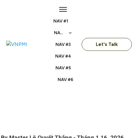
NAV #1
NAV #2
Let's Talk
NAV #3
NAV #4
NAV #5
NAV #6
By
Master Lê Quyết Thắng
-
Tháng 1 16, 2026