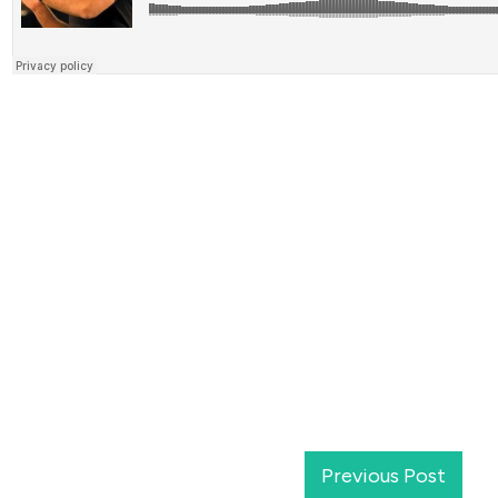
Share
0
Tweet
0
Pin
0
Previous Post