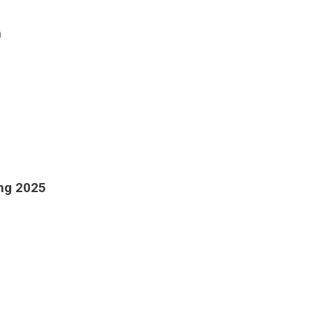
n
ớng 2025